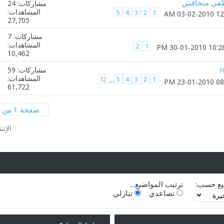
طفى متخافش
مشاركات: 24
المشاهدات:
5
4
3
2
1
27,705
مشاركات: 7
المشاهدات:
2
1
10,462
مشاركات: 59
المشاهدات:
12
5
4
3
2
1
...
61,722
صفحة 1 من 3
الإنت
يع حسب:
ترتيب المواضيع...
تصاعدي
تنازلي