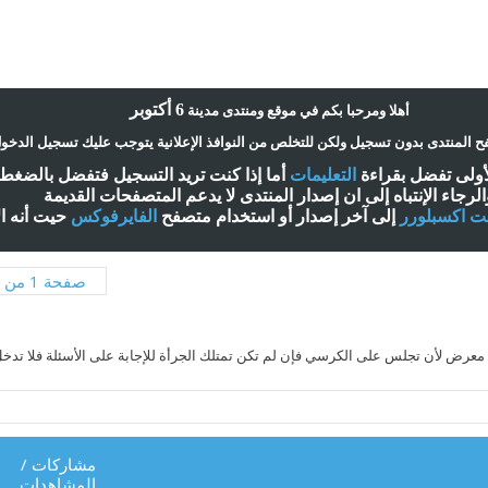
6 أكتوبر
أ
هلا ومرحبا بكم في موقع ومنتدى مدينة
 المنتدى بدون تسجيل ولكن للتخلص من النوافذ الإعلانية يتوجب عليك تسجيل الدخو
لأولى تفضل بقراءة
التعليمات
أ
ما إذا كنت تريد التسجيل فتفضل بالضغ
الرجاء الإنتباه إلى ان إصدار المنتدى لا
يدعم
المتصفحات القديمة
نت اكسبلورر
إلى آخر إصدار
أ
و استخدام متصفح
الفايرفوكس
حيت
أ
نه ا
صفحة 1 من 3
 لأن تجلس على الكرسي فإن لم تكن تمتلك الجرأة للإجابة على الأسئلة فلا تدخل إطل
مشاركات
/
المشاهدات