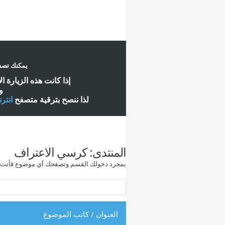
يمكنك تصفح
إ
ذا كانت هذه الزيارة ا
و
لذا ننصح بترقية متصفح
انتر
المنتدى:
كرسي الاعتراف
بمجرد دخولك القسم وتصفحك أي موضوع فأنت معرض
العنوان
/
كاتب الموضوع