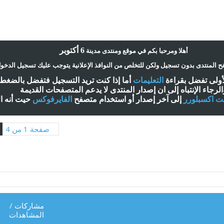
6 أكتوبر
أ
هلا ومرحبا بكم في موقع ومنتدى مدينة
 المنتدى بدون تسجيل ولكن للتخلص من النوافذ الإعلانية يتوجب عليك تسجيل الدخو
لأولى تفضل بقراءة
التعليمات
أ
ما إذا كنت تريد التسجيل فتفضل بالضغ
الرجاء الإنتباه إلى ان إصدار المنتدى لا
يدعم
المتصفحات القديمة
نت اكسبلورر
إلى آخر إصدار
أ
و استخدام متصفح
الفايرفوكس
حيت
أ
نه ا
صفحة 1 من 4
مشاركات
/
المشاهدات