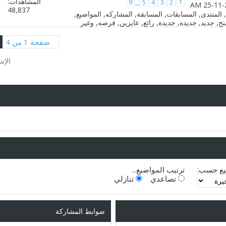
المشاهدات:
9
5
4
3
2
1
...
48,837
صفحة 1 من 4
الإن
يع حسب:
ترتيب المواضيع...
تصاعدي
تنازلي
ضوابط المشاركة