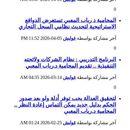
0
المحامية د رباب المعبي تستعرض الدوافع
الاستراتيجية لتحديث نظامي السجل التجاري
آخر مشاركة بواسطة
غوايش
05-04-2026
11:52 PM
0
البرنامج التدريبي : نظام الشركات ولائحته
التنفيذية .. تقديم المحامية د.رباب المعبي
آخر مشاركة بواسطة
غوايش
14-03-2026
04:35 AM
0
لتحقيق العدالة يجب توفر أدلة ولو بعد صدور
الحكم بدليل جديد يمكن التماس إعادة النظر ..
المحامية د.رباب المعبي
آخر مشاركة بواسطة
غوايش
25-02-2026
01:24 AM