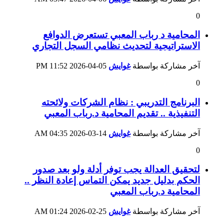
0
المحامية د رباب المعبي تستعرض الدوافع
الاستراتيجية لتحديث نظامي السجل التجاري
آخر مشاركة بواسطة
غوايش
05-04-2026
11:52 PM
0
البرنامج التدريبي : نظام الشركات ولائحته
التنفيذية .. تقديم المحامية د.رباب المعبي
آخر مشاركة بواسطة
غوايش
14-03-2026
04:35 AM
0
لتحقيق العدالة يجب توفر أدلة ولو بعد صدور
الحكم بدليل جديد يمكن التماس إعادة النظر ..
المحامية د.رباب المعبي
آخر مشاركة بواسطة
غوايش
25-02-2026
01:24 AM