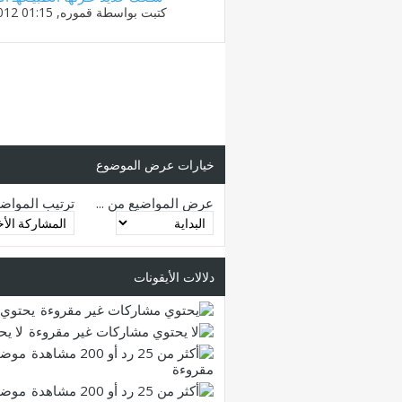
كتبت بواسطة
قموره
‏, 28-10-2012 01:15 AM
خيارات عرض الموضوع
عرض المواضيع من ...
ترتيب المواض
دلالات الأيقونات
يحتوي 
لا ي
موضو
مقروءة
موضو