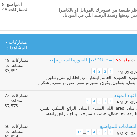
المواضيع: 8
مشاهدة
المشاركات: 49
ر طبيعية من تصويرك بالموبايل او بالكاميرا
تغذيات
كاميرا ودقتها وقيمة الرصيد اللي في الموبايل
هذا
المنتدى
مشاركات
/
المشاهدات
مثبــت:
|--*¨®¨*--| الصوره السحريه|--
مشاركات: 19
المشاهدات:
33,891
4
3
2
1
عياد الميلاد
مشاركات: 22
المشاهدات:
5
4
3
2
1
57,575
بتسامات للمواضيع
مشاركات: 56
المشاهدات:
12
5
4
3
2
1
...
62,824