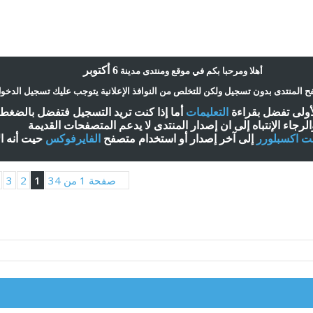
6 أكتوبر
أ
هلا ومرحبا بكم في موقع ومنتدى مدينة
 المنتدى بدون تسجيل ولكن للتخلص من النوافذ الإعلانية يتوجب عليك تسجيل الدخو
لأولى تفضل بقراءة
التعليمات
أ
ما إذا كنت تريد التسجيل فتفضل بالضغ
الرجاء الإنتباه إلى ان إصدار المنتدى لا
يدعم
المتصفحات القديمة
نت اكسبلورر
إلى آخر إصدار
أ
و استخدام متصفح
الفايرفوكس
حيت
أ
نه ا
صفحة 1 من 34
1
2
3