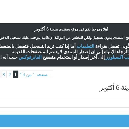
6 أكتوبر
أ
هلا ومرحبا بكم في موقع ومنتدى مدينة
 المنتدى بدون تسجيل ولكن للتخلص من النوافذ الإعلانية يتوجب عليك تسجيل الدخو
لأولى تفضل بقراءة
التعليمات
أ
ما إذا كنت تريد التسجيل فتفضل بالضغ
الرجاء الإنتباه إلى ان إصدار المنتدى لا
يدعم
المتصفحات القديمة
نت اكسبلورر
إلى آخر إصدار
أ
و استخدام متصفح
الفايرفوكس
حيت
أ
نه ا
صفحة 1 من 14
1
2
3
توبر