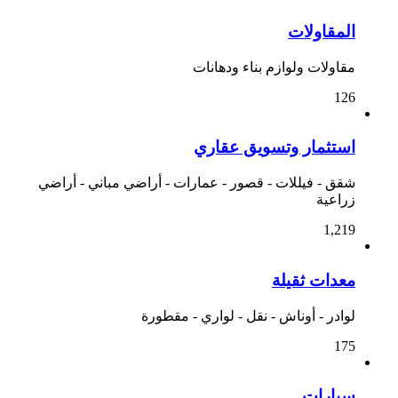
المقاولات
مقاولات ولوازم بناء ودهانات
126
استثمار وتسويق عقاري
شقق - فيللات - قصور - عمارات - أراضي مباني - أراضي
زراعية
1,219
معدات ثقيلة
لوادر - أوناش - نقل - لواري - مقطورة
175
سيارات