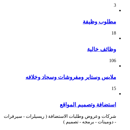
3
مطلوب وظيفة
18
وظائف خالية
106
ملابس وستاير ومفروشات وسجاد وخلافه
15
استضافة وتصميم المواقع
شركات وعروض وطلبات الاستضافة ( ريسيلرات - سيرفرات
- دومينات - برمجه - تصميم )