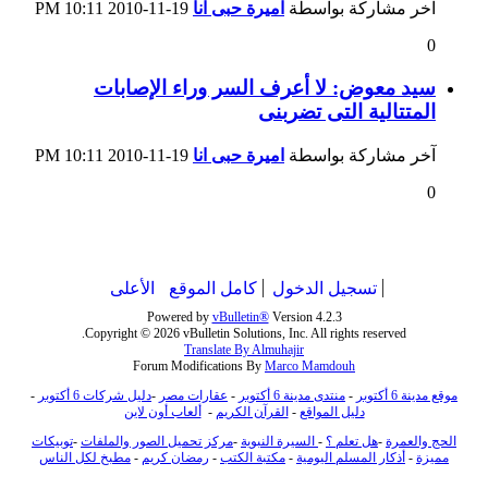
آخر مشاركة بواسطة
اميرة حبى انا
19-11-2010
10:11 PM
0
سيد معوض: لا أعرف السر وراء الإصابات
المتتالية التى تضربنى
آخر مشاركة بواسطة
اميرة حبى انا
19-11-2010
10:11 PM
0
تسجيل الدخول
كامل الموقع
الأعلى
Powered by
vBulletin®
Version 4.2.3
Copyright © 2026 vBulletin Solutions, Inc. All rights reserved.
Translate By Almuhajir
Forum Modifications By
Marco Mamdouh
موقع مدينة 6 أكتوبر
-
منتدى مدينة 6 أكتوبر
-
عقارات مصر
-
دليل شركات 6 أكتوبر
-
دليل المواقع
-
القرآن الكريم
-
ألعاب أون لاين
الحج والعمرة
-
هل تعلم ؟
-
السيرة النبوية
-
مركز تحميل الصور والملفات
-
توبيكات
مميزة
-
أذكار المسلم اليومية
-
مكتبة الكتب
-
رمضان كريم
-
مطبخ لكل الناس