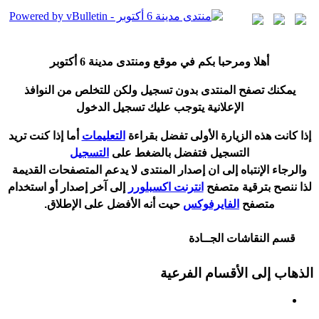
أ
هلا ومرحبا بكم في موقع ومنتدى مدينة
6 أكتوبر
يمكنك تصفح المنتدى بدون تسجيل ولكن للتخلص من النوافذ
الإعلانية يتوجب عليك تسجيل الدخول
إ
ذا كانت هذه الزيارة الأولى تفضل بقراءة
التعليمات
أ
ما إذا كنت تريد
التسجيل فتفضل بالضغط على
التسجيل
والرجاء الإنتباه إلى ان إصدار المنتدى لا
يدعم
المتصفحات القديمة
لذا ننصح بترقية متصفح
انترنت اكسبلورر
إلى آخر إصدار
أ
و استخدام
متصفح
الفايرفوكس
حيت
أ
نه الأفضل على الإطلاق.
قسم النقاشات الجــادة
الذهاب إلى الأقسام الفرعية