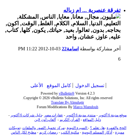
تفرقة عنصرية ... ام زباله
آخر مشاركة بواسطة
اسامة22
03-10-2012
11:22 PM
6
تسجيل الدخول
كامل الموقع
الأعلى
Powered by
vBulletin®
Version 4.2.3
Copyright © 2026 vBulletin Solutions, Inc. All rights reserved.
Translate By Almuhajir
Forum Modifications By
Marco Mamdouh
موقع مدينة 6 أكتوبر
-
منتدى مدينة 6 أكتوبر
-
عقارات مصر
-
دليل شركات 6 أكتوبر
-
دليل المواقع
-
القرآن الكريم
-
ألعاب أون لاين
الحج والعمرة
-
هل تعلم ؟
-
السيرة النبوية
-
مركز تحميل الصور والملفات
-
توبيكات
مميزة
-
أذكار المسلم اليومية
-
مكتبة الكتب
-
رمضان كريم
-
مطبخ لكل الناس