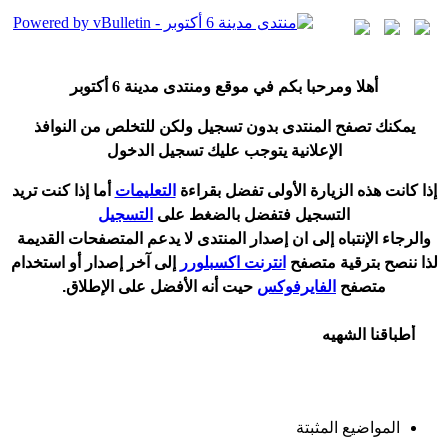
أ
هلا ومرحبا بكم في موقع ومنتدى مدينة
6 أكتوبر
يمكنك تصفح المنتدى بدون تسجيل ولكن للتخلص من النوافذ
الإعلانية يتوجب عليك تسجيل الدخول
إ
ذا كانت هذه الزيارة الأولى تفضل بقراءة
التعليمات
أ
ما إذا كنت تريد
التسجيل فتفضل بالضغط على
التسجيل
والرجاء الإنتباه إلى ان إصدار المنتدى لا
يدعم
المتصفحات القديمة
لذا ننصح بترقية متصفح
انترنت اكسبلورر
إلى آخر إصدار
أ
و استخدام
متصفح
الفايرفوكس
حيت
أ
نه الأفضل على الإطلاق.
أطباقنا الشهيه
المواضيع المثبتة