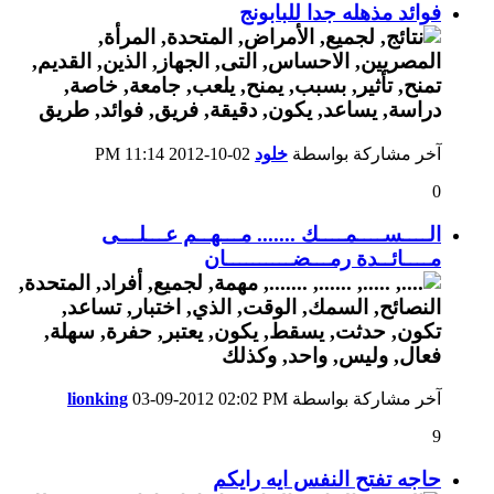
فوائد مذهله جدا للبابونج
آخر مشاركة بواسطة
خلود
02-10-2012
11:14 PM
0
الــــســــمــــك ....... مـــهــم عـــلـــى
مــــائــدة رمـــضــــــــــان
آخر مشاركة بواسطة
02:02 PM
03-09-2012
lionking
9
حاجه تفتح النفس ايه رايكم