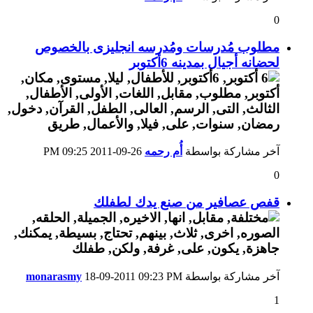
0
مطلوب مُدرسات ومُدرسه انجليزى بالخصوص
لحضانه أجيال بمدينه 6أكتوبر
آخر مشاركة بواسطة
أُم رحمه
26-09-2011
09:25 PM
0
قفص عصافير من صنع يدك لطفلك
آخر مشاركة بواسطة
09:23 PM
18-09-2011
monarasmy
1