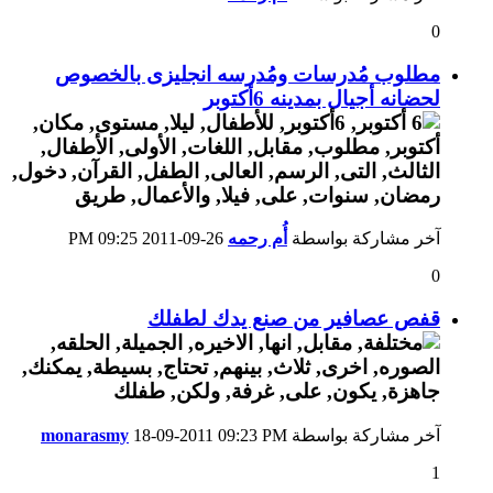
0
مطلوب مُدرسات ومُدرسه انجليزى بالخصوص
لحضانه أجيال بمدينه 6أكتوبر
آخر مشاركة بواسطة
أُم رحمه
26-09-2011
09:25 PM
0
قفص عصافير من صنع يدك لطفلك
آخر مشاركة بواسطة
09:23 PM
18-09-2011
monarasmy
1