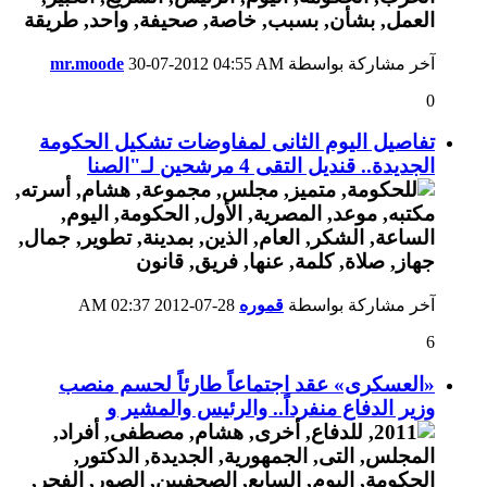
آخر مشاركة بواسطة
04:55 AM
30-07-2012
mr.moode
0
تفاصيل اليوم الثانى لمفاوضات تشكيل الحكومة
الجديدة.. قنديل التقى 4 مرشحين لـ"الصنا
آخر مشاركة بواسطة
قموره
28-07-2012
02:37 AM
6
«العسكرى» عقد اجتماعاً طارئاً لحسم منصب
وزير الدفاع منفرداً.. والرئيس والمشير و