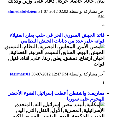
آخر مشاركة بواسطة
02:02
31-07-2012
ahmedabdelziem
AM
4
قائد الجيش السوري الحر في حلب يعلن استيلاء
قواته على عدد من دبابات الجيش النظامي
آخر مشاركة بواسطة
12:47 PM
30-07-2012
fagrmasr01
1
معاريف: واشنطن أعطت إسرائيل الضوء الأخضر
للهجوم على سوريا