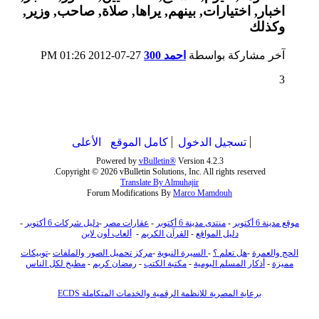
آخر مشاركة بواسطة
احمد 300
27-07-2012
01:26 PM
3
تسجيل الدخول
كامل الموقع
الأعلى
Powered by
vBulletin®
Version 4.2.3
Copyright © 2026 vBulletin Solutions, Inc. All rights reserved.
Translate By Almuhajir
Forum Modifications By
Marco Mamdouh
موقع مدينة 6 أكتوبر
-
منتدى مدينة 6 أكتوبر
-
عقارات مصر
-
دليل شركات 6 أكتوبر
-
دليل المواقع
-
القرآن الكريم
-
ألعاب أون لاين
الحج والعمرة
-
هل تعلم ؟
-
السيرة النبوية
-
مركز تحميل الصور والملفات
-
توبيكات
مميزة
-
أذكار المسلم اليومية
-
مكتبة الكتب
-
رمضان كريم
-
مطبخ لكل الناس
برعاية المصرية للانظمة الرقمية والخدمات المتكاملة ECDS