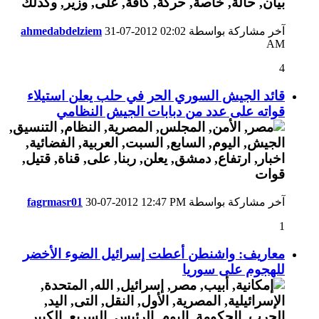
آخر مشاركة بواسطة
02:02
31-07-2012
ahmedabdelziem
AM
4
قائد الجيش السوري الحر في حلب يعلن استيلاء
قواته على عدد من دبابات الجيش النظامي
آخر مشاركة بواسطة
12:47 PM
30-07-2012
fagrmasr01
1
معاريف: واشنطن أعطت إسرائيل الضوء الأخضر
للهجوم على سوريا