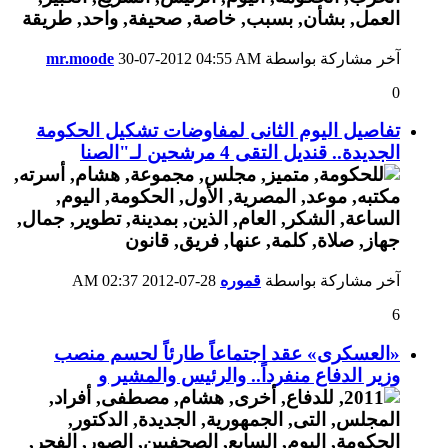
آخر مشاركة بواسطة
04:55 AM
30-07-2012
mr.moode
0
تفاصيل اليوم الثانى لمفاوضات تشكيل الحكومة
الجديدة.. قنديل التقى 4 مرشحين لـ"الصنا
آخر مشاركة بواسطة
قموره
28-07-2012
02:37 AM
6
«العسكرى» عقد اجتماعاً طارئاً لحسم منصب
وزير الدفاع منفرداً.. والرئيس والمشير و