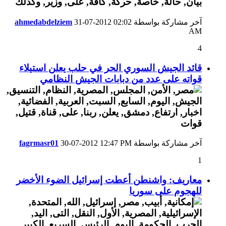
آخر مشاركة بواسطة
02:02
31-07-2012
ahmedabdelziem
AM
4
قائد الجيش السوري الحر في حلب يعلن استيلاء
قواته على عدد من دبابات الجيش النظامي
آخر مشاركة بواسطة
12:47 PM
30-07-2012
fagrmasr01
1
معاريف: واشنطن أعطت إسرائيل الضوء الأخضر
للهجوم على سوريا