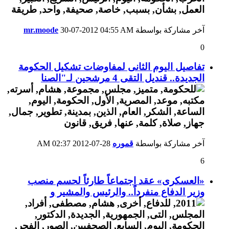
آخر مشاركة بواسطة
04:55 AM
30-07-2012
mr.moode
0
تفاصيل اليوم الثانى لمفاوضات تشكيل الحكومة
الجديدة.. قنديل التقى 4 مرشحين لـ"الصنا
آخر مشاركة بواسطة
قموره
28-07-2012
02:37 AM
6
«العسكرى» عقد اجتماعاً طارئاً لحسم منصب
وزير الدفاع منفرداً.. والرئيس والمشير و