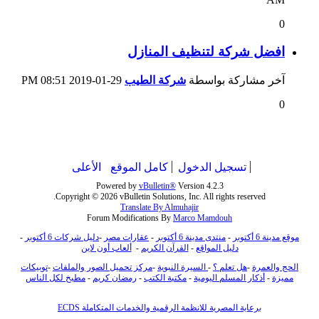
0
افضل شركة لتنظيف المنازل
آخر مشاركة بواسطة
شركة الطيب
29-01-2019
08:51 PM
0
تسجيل الدخول
كامل الموقع
الأعلى
Powered by
vBulletin®
Version 4.2.3
Copyright © 2026 vBulletin Solutions, Inc. All rights reserved.
Translate By Almuhajir
Forum Modifications By
Marco Mamdouh
موقع مدينة 6 أكتوبر
-
منتدى مدينة 6 أكتوبر
-
عقارات مصر
-
دليل شركات 6 أكتوبر
-
دليل المواقع
-
القرآن الكريم
-
ألعاب أون لاين
الحج والعمرة
-
هل تعلم ؟
-
السيرة النبوية
-
مركز تحميل الصور والملفات
-
توبيكات
مميزة
-
أذكار المسلم اليومية
-
مكتبة الكتب
-
رمضان كريم
-
مطبخ لكل الناس
برعاية المصرية للانظمة الرقمية والخدمات المتكاملة ECDS