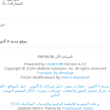
المشاركات: 25
تغذيات
هذا
المنتدى
الإن
موقع مدينة 6 أكتوبر
الساعة الآن
09:28 PM
Powered by
vBulletin®
Version 4.2.3
Copyright © 2026 vBulletin Solutions, Inc. All rights reserved.
Translate By Almuhajir
Forum Modifications By
Marco Mamdouh
ة 6 أكتوبر
-
عقارات مصر
-
دليل شركات 6 أكتوبر
-
دليل المواقع
-
الق
ة
-
مركز تحميل الصور والملفات
-
توبيكات مميزة
-
أذكار المسلم اليومية
-
الناس
برعاية المصرية للانظمة الرقمية والخدمات المتكاملة ECDS
vBulletin Metro Theme by
PixelGoose Studio