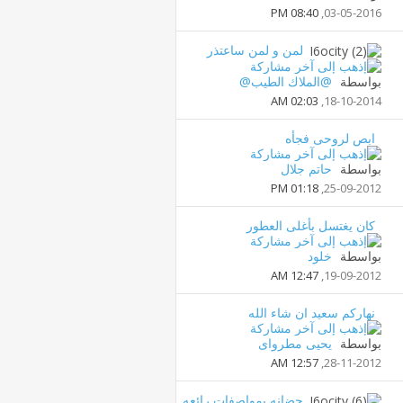
08:40 PM
03-05-2016,
لمن و لمن ساعتذر
بواسطة
@الملاك الطيب@
02:03 AM
18-10-2014,
ابص لروحى فجأه
بواسطة
حاتم جلال
01:18 PM
25-09-2012,
كان يغتسل بأغلى العطور
بواسطة
خلود
12:47 AM
19-09-2012,
نهاركم سعيد ان شاء الله
بواسطة
يحيى مطرواى
12:57 AM
28-11-2012,
حضانه بمواصفات رائعه