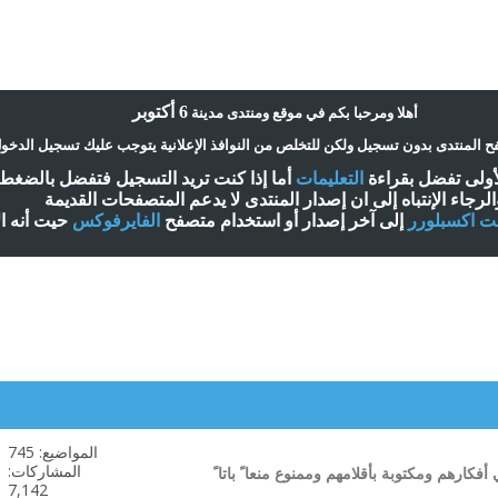
6 أكتوبر
أ
هلا ومرحبا بكم في موقع ومنتدى مدينة
 المنتدى بدون تسجيل ولكن للتخلص من النوافذ الإعلانية يتوجب عليك تسجيل الدخو
لأولى تفضل بقراءة
التعليمات
أ
ما إذا كنت تريد التسجيل فتفضل بالضغ
الرجاء الإنتباه إلى ان إصدار المنتدى لا
يدعم
المتصفحات القديمة
نت اكسبلورر
إلى آخر إصدار
أ
و استخدام متصفح
الفايرفوكس
حيت
أ
نه ا
المواضيع: 745
مشاهدة
المشاركات:
كارهم ومكتوبة بأقلامهم وممنوع منعا ً باتا ً
تغذيات
7,142
هذا