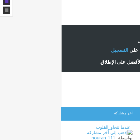
ل
ط على
التسجيل
لأفضل على الإطلاق.
آخر مشاركة
عندما تتحاورالقلوب
بواسطة
nouran_111