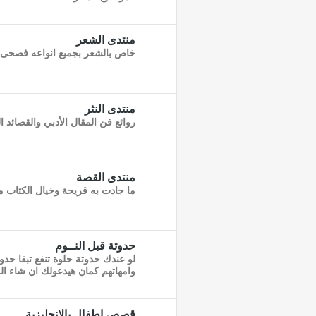
منتدى الشعر
خاص بالشعر بجميع انواعه فصحى 
منتدى النثر
روائع فن المقال الأدبي والقصائد ا
منتدى القصة
ما جادت به قريحة وخيال الكتا
حدوتة قبل النــوم
لو عندك حدوتة حلوة تنفع تبقا حدو
وامهاتهم كمان هيدعولك ان شاء الل
قصص اطفال بالانجليزية