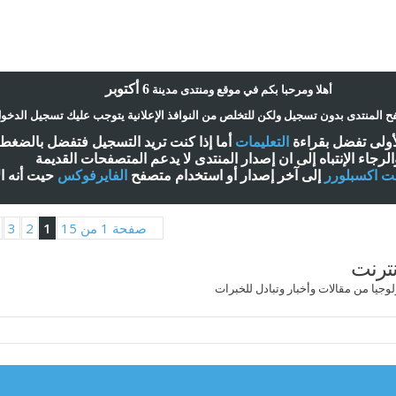
6 أكتوبر
أ
هلا ومرحبا بكم في موقع ومنتدى مدينة
 المنتدى بدون تسجيل ولكن للتخلص من النوافذ الإعلانية يتوجب عليك تسجيل الدخو
لأولى تفضل بقراءة
التعليمات
أ
ما إذا كنت تريد التسجيل فتفضل بالضغ
الرجاء الإنتباه إلى ان إصدار المنتدى لا
يدعم
المتصفحات القديمة
نت اكسبلورر
إلى آخر إصدار
أ
و استخدام متصفح
الفايرفوكس
حيت
أ
نه ا
صفحة 1 من 15
1
2
3
نترنت
ولوجيا من مقالات وأخبار وتبادل للخبرات