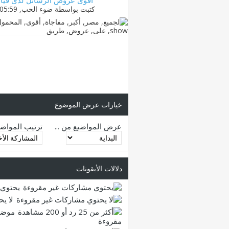
كتبت بواسطة
ضوء الحب
‏, 07-09-2012 05:59 PM
خيارات عرض الموضوع
عرض المواضيع من ...
ترتيب المواض
دلالات الأيقونات
يحتوي 
لا ي
موضو
مقروءة