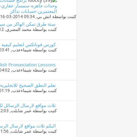
برامج حسابات 
وحدات جاهزه-سمسار عقاري-م
المعتمرين-حسابات تذاكر
كتبت بواسطة
اتش بي
‏, 16-03-2014 09:34 PM
ستة طرق تمكن الهاكر من سر
كتبت بواسطة
محمد المصري
‏, 20-02-2014 02:12 PM
كورس فوناتكس لتعليم كيفية نط
كتبت بواسطة
شيماءعذب
‏, 22-01-2014 03:41 AM
lish Pronunciation Lessons
كتبت بواسطة
شيماءعذب
‏, 29-12-2013 04:02 AM
تعلم النطق الصحيح للانجليزية
كتبت بواسطة
شيماءعذب
‏, 07-12-2013 01:19 AM
ثلاث مواقع لارسال الرسائل للم
كتبت بواسطة
عمر شابلت
‏, 27-11-2013 12:03 PM
اليكم ثلاث مواقع لارسال الرسا
كتبت بواسطة
عمر شابلت
‏, 27-11-2013 11:56 AM