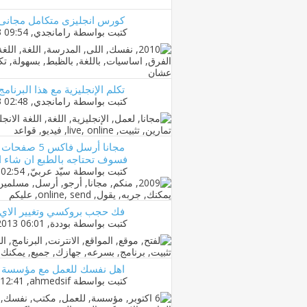
كورس انجليزى متكامل مجانى- lish Courses Level
كتبت بواسطة
رامانجدي
‏, 12-11-2013 09:54 AM
تكلم الإنجليزية مع هذا البرنام
كتبت بواسطة
رامانجدي
‏, 28-10-2013 02:48 AM
مجانا أرسل 
فسوف تحتاجه بالطبع ان شاء ال
كتبت بواسطة
سيّد عربيّ
‏, 16-10-2013 02:54 PM
فك حجب بروكسي وتغيير الاي ب
كتبت بواسطة
بوددة
‏, 25-07-2013 06:01 PM
اهل نفسك للعمل مع مؤسسة خ
كتبت بواسطة
ahmedsif
‏, 18-06-2013 12:41 PM