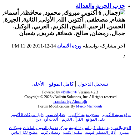
حزب الحرية والعدالة
آخر مشاركة بواسطة
وردة الايمان
14-12-2011
11:20 PM
2
تسجيل الدخول
كامل الموقع
الأعلى
Powered by
vBulletin®
Version 4.2.3
Copyright © 2026 vBulletin Solutions, Inc. All rights reserved.
Translate By Almuhajir
Forum Modifications By
Marco Mamdouh
موقع مدينة 6 أكتوبر
-
منتدى مدينة 6 أكتوبر
-
عقارات مصر
-
دليل شركات 6 أكتوبر
-
دليل المواقع
-
القرآن الكريم
-
ألعاب أون لاين
الحج والعمرة
-
هل تعلم ؟
-
السيرة النبوية
-
مركز تحميل الصور والملفات
-
توبيكات
مميزة
-
أذكار المسلم اليومية
-
مكتبة الكتب
-
رمضان كريم
-
مطبخ لكل الناس