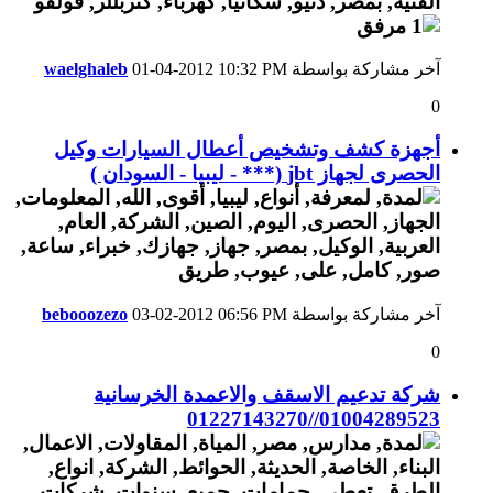
آخر مشاركة بواسطة
10:32 PM
01-04-2012
waelghaleb
0
أجهزة كشف وتشخيص أعطال السيارات وكيل
الحصرى لجهاز jbt (*** - ليبيا - السودان )
آخر مشاركة بواسطة
06:56 PM
03-02-2012
bebooozezo
0
شركة تدعيم الاسقف والاعمدة الخرسانية
01004289523//01227143270