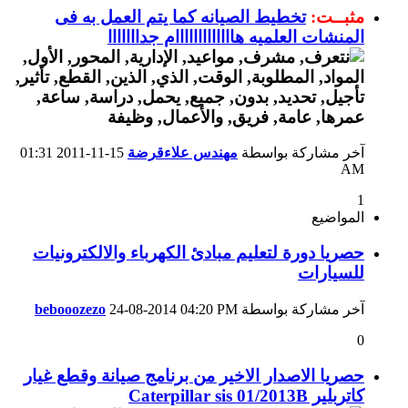
مثبــت:
تخطيط الصيانه كما يتم العمل به فى
المنشات العلميه هااااااااااااام جدااااااا
آخر مشاركة بواسطة
مهندس علاءقرضة
15-11-2011
01:31
AM
1
المواضيع
حصريا دورة لتعليم مبادئ الكهرباء والالكترونيات
للسيارات
آخر مشاركة بواسطة
04:20 PM
24-08-2014
bebooozezo
0
حصريا الاصدار الاخير من برنامج صيانة وقطع غيار
كاتربلير Caterpillar sis 01/2013B