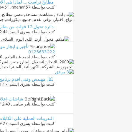
مطابخ تراست .... لماذا هى ال
كتبت بواسطة
nnanan57
‏, 09-04-2012 04:51 PM
دائرة تحول 12 فولت من بطارية سيارة الى 220 فولت و قدرته 500
كتبت بواسطة
يسرى السيد
‏, 14-01-2011 02:44 AM
تأجير و ايجار مو
0125633222
كتبت بواسطة
احمد عبدالمنعم
‏, 14-05-2011 08:40 PM
لكل مهندس وفنى اقدم برنامج التصميم 
كتبت بواسطة
يسرى السيد
‏, 08-09-2011 01:17 PM
شاشات اعلاني
كتبت بواسطة
نادر سامى
‏, 18-07-2011 12:49 PM
التدريبات العملية علي الكابلا
كتبت بواسطة
يسرى السيد
‏, 18-01-2011 09:27 PM