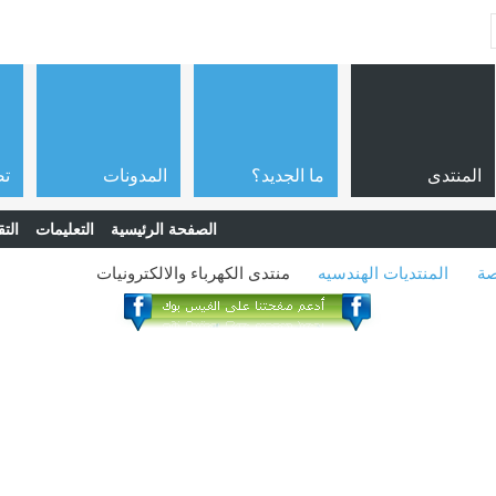
المنتدى
ما الجديد؟
المدونات
تص
الصفحة الرئيسية
التعليمات
التق
صة
المنتديات الهندسيه
منتدى الكهرباء والالكترونيات