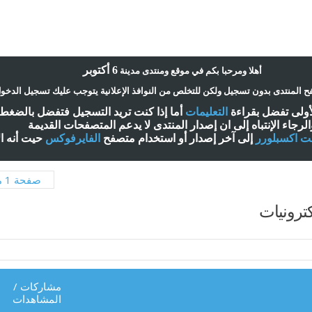
6 أكتوبر
أ
هلا ومرحبا بكم في موقع ومنتدى مدينة
 المنتدى بدون تسجيل ولكن للتخلص من النوافذ الإعلانية يتوجب عليك تسجيل الدخو
لأولى تفضل بقراءة
التعليمات
أ
ما إذا كنت تريد التسجيل فتفضل بالضغ
الرجاء الإنتباه إلى ان إصدار المنتدى لا
يدعم
المتصفحات القديمة
نت اكسبلورر
إلى آخر إصدار
أ
و استخدام متصفح
الفايرفوكس
حيت
أ
نه ا
صفحة 1 من 2
كترونيات
مشاركات
/
المشاهدات