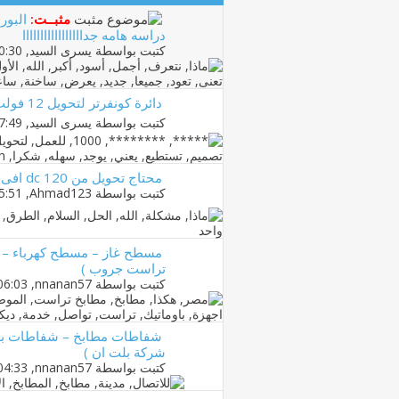
مثبــت:
البور
دراسه هامه جدااااااااااااااااا
كتبت بواسطة
يسرى السيد
‏, 11-01-2011 10:30 PM
دائرة كونفرتر لتحويل 12 فولت الى 220 فولت سهله جدا
كتبت بواسطة
يسرى السيد
‏, 18-01-2011 07:49 PM
محتاج تحويل من 120 dc افى 220 ac
كتبت بواسطة
Ahmad123
‏, 09-10-2012 05:51 AM
مسطح غاز – مسطح كهرباء – 
تراست جروب )
كتبت بواسطة
nnanan57
‏, 04-04-2012 06:03 PM
شفاطات مطابخ – شفاطات بلت
شركة بلت ان )
كتبت بواسطة
nnanan57
‏, 31-03-2012 04:33 PM