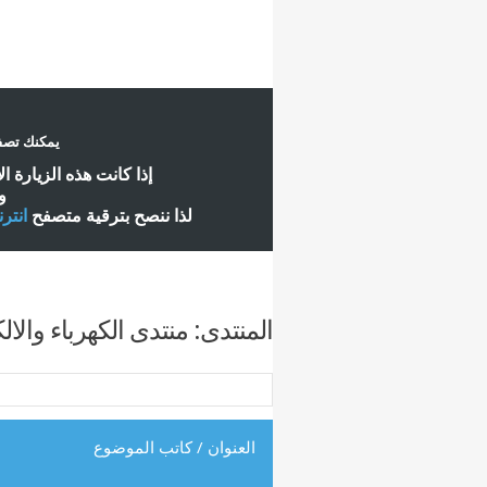
يمكنك تصفح
إ
ذا كانت هذه الزيارة ا
و
لذا ننصح بترقية متصفح
انتر
المنتدى:
منتدى الكهرباء والال
العنوان
/
كاتب الموضوع