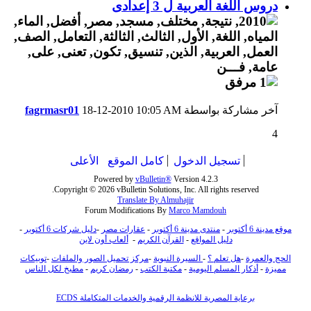
دروس اللغة العربية ل 3 إعدادى
آخر مشاركة بواسطة
10:05 AM
18-12-2010
fagrmasr01
4
تسجيل الدخول
كامل الموقع
الأعلى
Powered by
vBulletin®
Version 4.2.3
Copyright © 2026 vBulletin Solutions, Inc. All rights reserved.
Translate By Almuhajir
Forum Modifications By
Marco Mamdouh
موقع مدينة 6 أكتوبر
-
منتدى مدينة 6 أكتوبر
-
عقارات مصر
-
دليل شركات 6 أكتوبر
-
دليل المواقع
-
القرآن الكريم
-
ألعاب أون لاين
الحج والعمرة
-
هل تعلم ؟
-
السيرة النبوية
-
مركز تحميل الصور والملفات
-
توبيكات
مميزة
-
أذكار المسلم اليومية
-
مكتبة الكتب
-
رمضان كريم
-
مطبخ لكل الناس
برعاية المصرية للانظمة الرقمية والخدمات المتكاملة ECDS