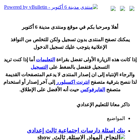
أ
هلا ومرحبا بكم في موقع ومنتدى مدينة
6 أكتوبر
يمكنك تصفح المنتدى بدون تسجيل ولكن للتخلص من النوافذ
الإعلانية يتوجب عليك تسجيل الدخول
إ
ذا كانت هذه الزيارة الأولى تفضل بقراءة
التعليمات
أ
ما إذا كنت تريد
التسجيل فتفضل بالضغط على
التسجيل
والرجاء الإنتباه إلى ان إصدار المنتدى لا
يدعم
المتصفحات القديمة
لذا ننصح بترقية متصفح
انترنت اكسبلورر
إلى آخر إصدار
أ
و استخدام
متصفح
الفايرفوكس
حيت
أ
نه الأفضل على الإطلاق.
ذاكر معانا للتعليم الإعدادي
المواضيع
بنك اسئلة دارسات اجتماعية ثالث إعدادى