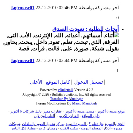
آخر مشاركة بواسطة
02:46 PM
22-12-2010
fagrmasr01
0
أبحاث للطلبة : تعودت الصدق
آخر مشاركة بواسطة
02:44 PM
22-12-2010
fagrmasr01
1
تسجيل الدخول
كامل الموقع
الأعلى
Powered by
vBulletin®
Version 4.2.3
Copyright © 2026 vBulletin Solutions, Inc. All rights reserved.
Translate By Almuhajir
Forum Modifications By
Marco Mamdouh
موقع مدينة 6 أكتوبر
-
منتدى مدينة 6 أكتوبر
-
عقارات مصر
-
دليل شركات 6 أكتوبر
-
دليل المواقع
-
القرآن الكريم
-
ألعاب أون لاين
الحج والعمرة
-
هل تعلم ؟
-
السيرة النبوية
-
مركز تحميل الصور والملفات
-
توبيكات
مميزة
-
أذكار المسلم اليومية
-
مكتبة الكتب
-
رمضان كريم
-
مطبخ لكل الناس