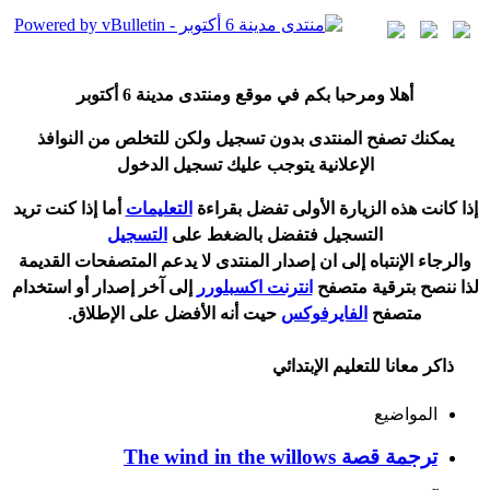
أ
هلا ومرحبا بكم في موقع ومنتدى مدينة
6 أكتوبر
يمكنك تصفح المنتدى بدون تسجيل ولكن للتخلص من النوافذ
الإعلانية يتوجب عليك تسجيل الدخول
إ
ذا كانت هذه الزيارة الأولى تفضل بقراءة
التعليمات
أ
ما إذا كنت تريد
التسجيل فتفضل بالضغط على
التسجيل
والرجاء الإنتباه إلى ان إصدار المنتدى لا
يدعم
المتصفحات القديمة
لذا ننصح بترقية متصفح
انترنت اكسبلورر
إلى آخر إصدار
أ
و استخدام
متصفح
الفايرفوكس
حيت
أ
نه الأفضل على الإطلاق.
ذاكر معانا للتعليم الإبتدائي
المواضيع
ترجمة قصة The wind in the willows