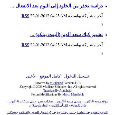
دراسة تحذر من الخلود إلى النوم بعد الانفعال ...
آخر مشاركة بواسطة
04:25 AM
22-01-2012
RSS
0
تشييز كيك سعد الدين(البيت بيتكو) ...
آخر مشاركة بواسطة
04:25 AM
22-01-2012
RSS
0
تسجيل الدخول
كامل الموقع
الأعلى
Powered by
vBulletin®
Version 4.2.3
Copyright © 2026 vBulletin Solutions, Inc. All rights reserved.
Translate By Almuhajir
Forum Modifications By
Marco Mamdouh
موقع مدينة 6 أكتوبر
-
منتدى مدينة 6 أكتوبر
-
عقارات مصر
-
دليل شركات 6 أكتوبر
-
دليل المواقع
-
القرآن الكريم
-
ألعاب أون لاين
الحج والعمرة
-
هل تعلم ؟
-
السيرة النبوية
-
مركز تحميل الصور والملفات
-
توبيكات