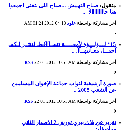
منقول:
صباح التهييش ...صباح اللى بتغنى اجمعوا
هنا حااااااااالا ...
آخر مشاركة بواسطة
خلود
13-04-2012
01:24 AM
-
15* لـــؤلـــؤة لآمعـــــة تتسـآآآقطـ لتنثــر لـكمـ
آجمــل معـآنيهــآآ. ...
آخر مشاركة بواسطة
10:51 AM
22-01-2012
RSS
0
صورة أرشيفية لنواب جماعة الإخوان المسلمين
عن الشعب 2005 ...
آخر مشاركة بواسطة
10:51 AM
22-01-2012
RSS
0
تقرير عن بلاك بيري تورش 2 الاصدار الثاني
مواصفات ...