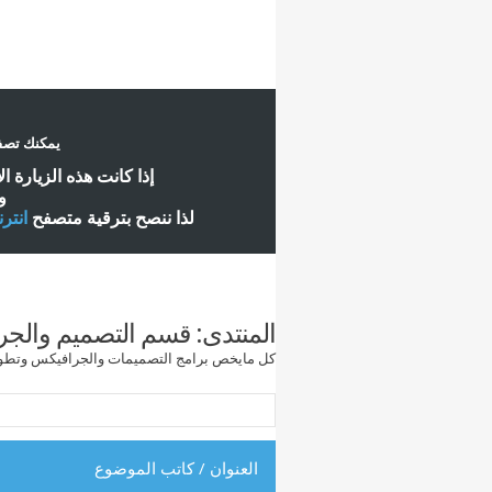
يمكنك تصفح
إ
ذا كانت هذه الزيارة ا
و
لذا ننصح بترقية متصفح
انتر
المنتدى:
قسم التصميم والج
كل مايخص برامج التصميمات والجرافيكس وتطوير
العنوان
/
كاتب الموضوع