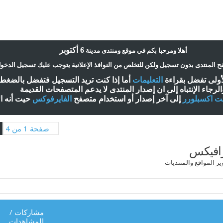
6 أكتوبر
أ
هلا ومرحبا بكم في موقع ومنتدى مدينة
 المنتدى بدون تسجيل ولكن للتخلص من النوافذ الإعلانية يتوجب عليك تسجيل الدخو
لأولى تفضل بقراءة
التعليمات
أ
ما إذا كنت تريد التسجيل فتفضل بالضغ
الرجاء الإنتباه إلى ان إصدار المنتدى لا
يدعم
المتصفحات القديمة
نت اكسبلورر
إلى آخر إصدار
أ
و استخدام متصفح
الفايرفوكس
حيت
أ
نه ا
صفحة 1 من 4
رافيكس
 المواقع والمنتديات
مشاركات
/
المشاهدات