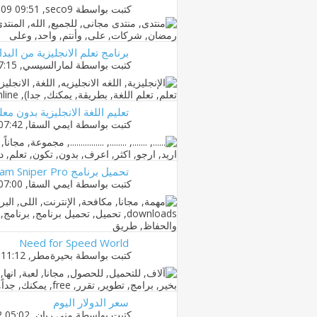
كتبت بواسطة
seco9
‏, 06-10-2009 09:51 PM
برنامج تعلم الانجليزية من البد
كتبت بواسطة
لمارالسيسي
‏, 09-04-2013 07:15 AM
تعليم اللغة الانجليزية بدون معل
كتبت بواسطة
ايمي السقا
‏, 22-11-2012 07:42 AM
تحميل برنامج AntiSpam Sniper Pro للتخلص من الايميلات والرسائل المزعجة
كتبت بواسطة
ايمي السقا
‏, 22-11-2012 07:00 AM
Need for Speed World
كتبت بواسطة
بحيرةمطر
‏, 24-10-2012 11:12 PM
سعر الدولار اليوم
كتبت بواسطة
منى ريان
‏, 19-09-2012 05:02 AM