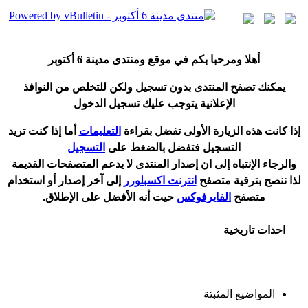
أ
هلا ومرحبا بكم في موقع ومنتدى مدينة
6 أكتوبر
يمكنك تصفح المنتدى بدون تسجيل ولكن للتخلص من النوافذ
الإعلانية يتوجب عليك تسجيل الدخول
إ
ذا كانت هذه الزيارة الأولى تفضل بقراءة
التعليمات
أ
ما إذا كنت تريد
التسجيل فتفضل بالضغط على
التسجيل
والرجاء الإنتباه إلى ان إصدار المنتدى لا
يدعم
المتصفحات القديمة
لذا ننصح بترقية متصفح
انترنت اكسبلورر
إلى آخر إصدار
أ
و استخدام
متصفح
الفايرفوكس
حيت
أ
نه الأفضل على الإطلاق.
احدات تاريخية
المواضيع المثبتة