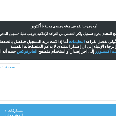
6 أكتوبر
أ
هلا ومرحبا بكم في موقع ومنتدى مدينة
 المنتدى بدون تسجيل ولكن للتخلص من النوافذ الإعلانية يتوجب عليك تسجيل الدخو
لأولى تفضل بقراءة
التعليمات
أ
ما إذا كنت تريد التسجيل فتفضل بالضغ
الرجاء الإنتباه إلى ان إصدار المنتدى لا
يدعم
المتصفحات القديمة
نت اكسبلورر
إلى آخر إصدار
أ
و استخدام متصفح
الفايرفوكس
حيت
أ
نه ا
صفحة 1 من 2
مشاركات
/
المشاهدات