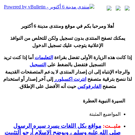
أ
هلا ومرحبا بكم في موقع ومنتدى مدينة
6 أكتوبر
يمكنك تصفح المنتدى بدون تسجيل ولكن للتخلص من النوافذ
الإعلانية يتوجب عليك تسجيل الدخول
إ
ذا كانت هذه الزيارة الأولى تفضل بقراءة
التعليمات
أ
ما إذا كنت تريد
التسجيل فتفضل بالضغط على
التسجيل
والرجاء الإنتباه إلى ان إصدار المنتدى لا
يدعم
المتصفحات القديمة
لذا ننصح بترقية متصفح
انترنت اكسبلورر
إلى آخر إصدار
أ
و استخدام
متصفح
الفايرفوكس
حيت
أ
نه الأفضل على الإطلاق.
السيرة النبوية العطرة
المواضيع المثبتة
مثبــت:
مواقع بكل اللغات يسرد سيره الرسول
صلى الله عليه وسلم ، ويوضح الاسلام أرجو ألتثبيت