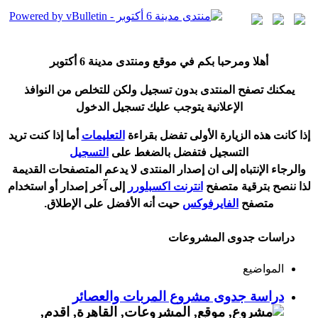
أ
هلا ومرحبا بكم في موقع ومنتدى مدينة
6 أكتوبر
يمكنك تصفح المنتدى بدون تسجيل ولكن للتخلص من النوافذ
الإعلانية يتوجب عليك تسجيل الدخول
إ
ذا كانت هذه الزيارة الأولى تفضل بقراءة
التعليمات
أ
ما إذا كنت تريد
التسجيل فتفضل بالضغط على
التسجيل
والرجاء الإنتباه إلى ان إصدار المنتدى لا
يدعم
المتصفحات القديمة
لذا ننصح بترقية متصفح
انترنت اكسبلورر
إلى آخر إصدار
أ
و استخدام
متصفح
الفايرفوكس
حيت
أ
نه الأفضل على الإطلاق.
دراسات جدوى المشروعات
المواضيع
دراسة جدوى مشروع المربات والعصائر