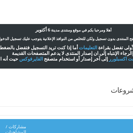
6 أكتوبر
أ
هلا ومرحبا بكم في موقع ومنتدى مدينة
 المنتدى بدون تسجيل ولكن للتخلص من النوافذ الإعلانية يتوجب عليك تسجيل الدخو
لأولى تفضل بقراءة
التعليمات
أ
ما إذا كنت تريد التسجيل فتفضل بالضغ
الرجاء الإنتباه إلى ان إصدار المنتدى لا
يدعم
المتصفحات القديمة
نت اكسبلورر
إلى آخر إصدار
أ
و استخدام متصفح
الفايرفوكس
حيت
أ
نه ا
شروعات
مشاركات
/
المشاهدات