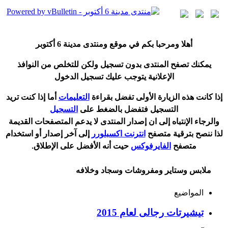
أ
هلا ومرحبا بكم في موقع ومنتدى مدينة
6 أكتوبر
يمكنك تصفح المنتدى بدون تسجيل ولكن للتخلص من النوافذ
الإعلانية يتوجب عليك تسجيل الدخول
إ
ذا كانت هذه الزيارة الأولى تفضل بقراءة
التعليمات
أ
ما إذا كنت تريد
التسجيل فتفضل بالضغط على
التسجيل
والرجاء الإنتباه إلى ان إصدار المنتدى لا
يدعم
المتصفحات القديمة
لذا ننصح بترقية متصفح
انترنت اكسبلورر
إلى آخر إصدار
أ
و استخدام
متصفح
الفايرفوكس
حيت
أ
نه الأفضل على الإطلاق.
ملابس وستاير ومفروشات وسجاد وخلافه
المواضيع
تيشيرتات رجالى لعام 2015