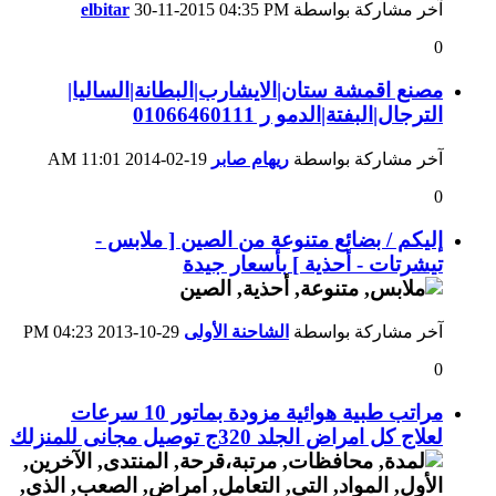
آخر مشاركة بواسطة
04:35 PM
30-11-2015
elbitar
0
مصنع اقمشة ستان|الايشارب|البطانة|الساليا|
الترجال|البفتة|الدمو ر 01066460111
آخر مشاركة بواسطة
ريهام صابر
19-02-2014
11:01 AM
0
إليكم / بضائع متنوعة من الصين [ ملابس -
تيشرتات - أحذية ] بأسعار جيدة
آخر مشاركة بواسطة
الشاحنة الأولى
29-10-2013
04:23 PM
0
مراتب طبية هوائية مزودة بماتور 10 سرعات
لعلاج كل امراض الجلد 320ج توصيل مجانى للمنزلك