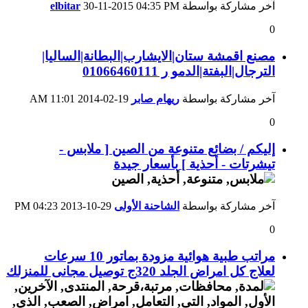
آخر مشاركة بواسطة
04:35 PM
30-11-2015
elbitar
0
مصنع اقمشة ستان|الايشارب|البطانة|الساليا|
الترجال|البفتة|الدمو ر 01066460111
آخر مشاركة بواسطة
ريهام صابر
19-02-2014
11:01 AM
0
إليكم / بضائع متنوعة من الصين [ ملابس -
تيشرتات - أحذية ] بأسعار جيدة
آخر مشاركة بواسطة
الشاحنة الأولى
29-10-2013
04:23 PM
0
مراتب طبية هوائية مزودة بماتور 10 سرعات
لعلاج كل امراض الجلد 320ج توصيل مجانى للمنزلك