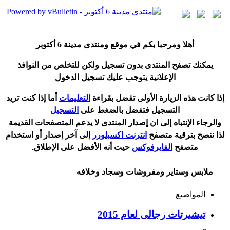
أ
هلا ومرحبا بكم في موقع ومنتدى مدينة
6 أكتوبر
يمكنك تصفح المنتدى بدون تسجيل ولكن للتخلص من النوافذ
الإعلانية يتوجب عليك تسجيل الدخول
إ
ذا كانت هذه الزيارة الأولى تفضل بقراءة
التعليمات
أ
ما إذا كنت تريد
التسجيل فتفضل بالضغط على
التسجيل
والرجاء الإنتباه إلى ان إصدار المنتدى لا
يدعم
المتصفحات القديمة
لذا ننصح بترقية متصفح
انترنت اكسبلورر
إلى آخر إصدار
أ
و استخدام
متصفح
الفايرفوكس
حيت
أ
نه الأفضل على الإطلاق.
ملابس وستاير ومفروشات وسجاد وخلافه
المواضيع
تيشيرتات رجالى لعام 2015