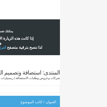
يمكنك تصفح
إ
ذا كانت هذه الزيارة ا
و
لذا ننصح بترقية متصفح
انتر
المنتدى:
استضافة وتصميم ال
شركات وعروض وطلبات الاستضافة ( ريسيلرات - س
العنوان
/
كاتب الموضوع