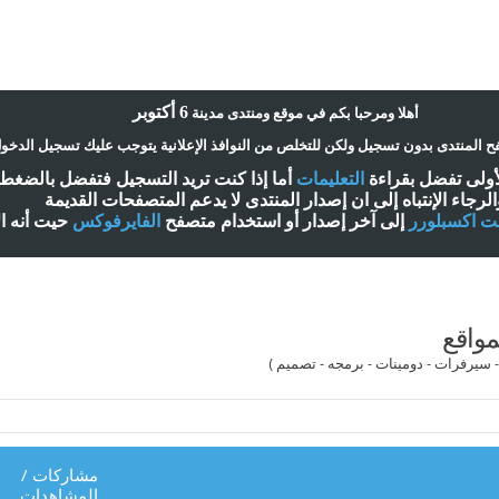
6 أكتوبر
أ
هلا ومرحبا بكم في موقع ومنتدى مدينة
 المنتدى بدون تسجيل ولكن للتخلص من النوافذ الإعلانية يتوجب عليك تسجيل الدخو
لأولى تفضل بقراءة
التعليمات
أ
ما إذا كنت تريد التسجيل فتفضل بالضغ
الرجاء الإنتباه إلى ان إصدار المنتدى لا
يدعم
المتصفحات القديمة
نت اكسبلورر
إلى آخر إصدار
أ
و استخدام متصفح
الفايرفوكس
حيت
أ
نه ا
مواقع
يرفرات - دومينات - برمجه - تصميم )
مشاركات
/
المشاهدات