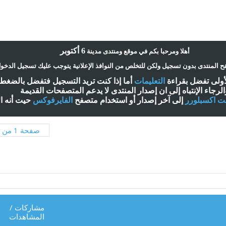
6 أكتوبر
أ
هلا ومرحبا بكم في موقع ومنتدى مدينة
 المنتدى بدون تسجيل ولكن للتخلص من النوافذ الإعلانية يتوجب عليك تسجيل الدخو
لأولى تفضل بقراءة
التعليمات
أ
ما إذا كنت تريد التسجيل فتفضل بالضغ
الرجاء الإنتباه إلى ان إصدار المنتدى لا
يدعم
المتصفحات القديمة
نت اكسبلورر
إلى آخر إصدار
أ
و استخدام متصفح
الفايرفوكس
حيت
أ
نه ا
صفحة 1 من 3
مشاركات
/
المشاهدات