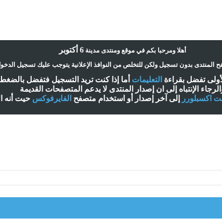
6 أكتوبر
أ
هلا ومرحبا بكم في موقع ومنتدى مدينة
 المنتدى بدون تسجيل ولكن للتخلص من النوافذ الإعلانية يتوجب عليك تسجيل الدخو
لأولى تفضل بقراءة
التعليمات
أ
ما إذا كنت تريد التسجيل فتفضل بالضغ
الرجاء الإنتباه إلى ان إصدار المنتدى لا
يدعم
المتصفحات القديمة
نت اكسبلورر
إلى آخر إصدار
أ
و استخدام متصفح
الفايرفوكس
حيت
أ
نه ا