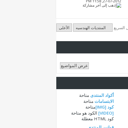
11:58 PM
27-07-2012,
ل السريع
المنتديات الهندسيه
الأعلى
أكواد المنتدى
متاحة
الابتسامات
متاحة
كود [IMG]
متاحة
[VIDEO]
الكود هو
متاحة
كود HTML
معطلة
قوانين المنتدى