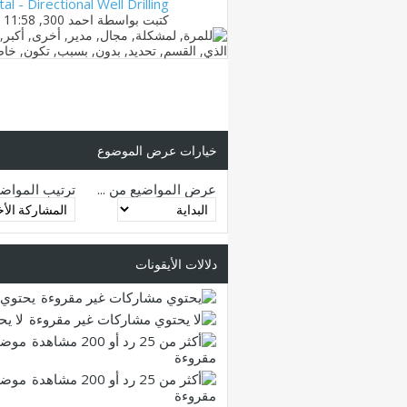
tal - Directional Well Drilling
كتبت بواسطة
احمد 300
‏, 27-07-2012 11:58 PM
خيارات عرض الموضوع
عرض المواضيع من ...
ترتيب المواض
دلالات الأيقونات
يحتوي 
لا ي
موضو
مقروءة
موضو
مقروءة