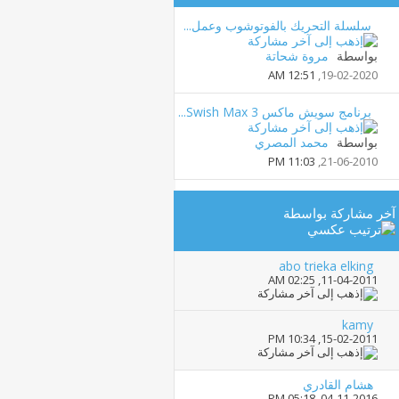
سلسلة التحريك بالفوتوشوب وعمل...
بواسطة
مروة شحاتة
12:51 AM
19-02-2020,
برنامج سويش ماكس Swish Max 3...
بواسطة
محمد المصري
11:03 PM
21-06-2010,
آخر مشاركة بواسطة
abo trieka elking
02:25 AM
11-04-2011,
kamy
10:34 PM
15-02-2011,
هشام القادري
05:18 PM
04-11-2016,