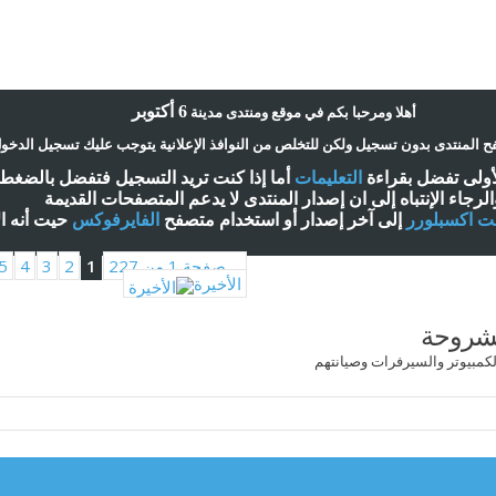
6 أكتوبر
أ
هلا ومرحبا بكم في موقع ومنتدى مدينة
 المنتدى بدون تسجيل ولكن للتخلص من النوافذ الإعلانية يتوجب عليك تسجيل الدخو
لأولى تفضل بقراءة
التعليمات
أ
ما إذا كنت تريد التسجيل فتفضل بالضغ
الرجاء الإنتباه إلى ان إصدار المنتدى لا
يدعم
المتصفحات القديمة
نت اكسبلورر
إلى آخر إصدار
أ
و استخدام متصفح
الفايرفوكس
حيت
أ
نه ا
صفحة 1 من 227
1
2
3
4
5
الأخيرة
لمشروحة
كمبيوتر والسيرفرات وصيانتهم