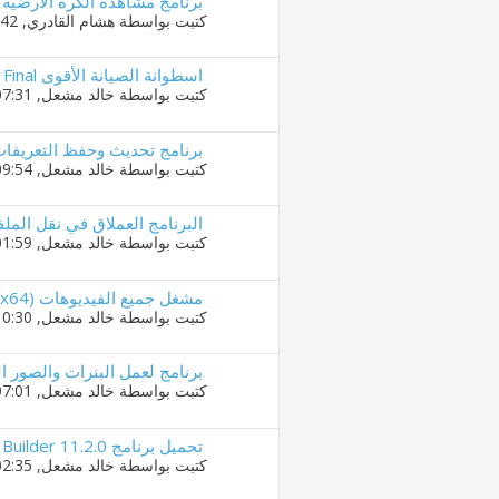
برنامج مشاهدة الكره الارضيه بكل وضوح
كتبت بواسطة
هشام القادري
‏, 01-11-2016 02:42 PM
اسطوانة الصيانة الأقوى SystemRescueCd 4.8 Final
كتبت بواسطة
خالد مشعل
‏, 18-07-2016 07:31 PM
برنامج تحديث وحفظ التعريفات الشهير fessional 16.0.0.241
كتبت بواسطة
خالد مشعل
‏, 17-07-2016 09:54 PM
البرنامج العملاق في نقل الملفات بسرعة عالية
كتبت بواسطة
خالد مشعل
‏, 10-07-2016 01:59 AM
مشغل جميع الفيديوهات SMPlayer 16.7.0 Final (x86/x64) + نسخة محمولة
كتبت بواسطة
خالد مشعل
‏, 09-07-2016 10:30 PM
برنامج لعمل البنرات والصور المتحركة  GIF 4.0
كتبت بواسطة
خالد مشعل
‏, 09-07-2016 07:01 PM
تحميل برنامج WYSIWYG Web Builder 11.2.0 لصناعة صفحات الويب
كتبت بواسطة
خالد مشعل
‏, 09-07-2016 02:35 AM