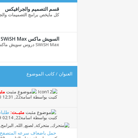
قسم التصميم والجرافيكس
كل مايخص برامج التصميمات والجر
السويش ماكس SWiSH Max
SWiSH Max دروس سويش ماكس ملفات مفتوحة
العنوان
/
كاتب الموضوع
مثب
كتبت بواسطة
اسامة22
‏, 31-12-2010 12:31 PM
مثبــت:
طلبات
كتبت بواسطة
اسامة22
‏, 15-03-2009 02:14 PM
حمل باضعاف سرعه المتصفح العاديه مع العمل