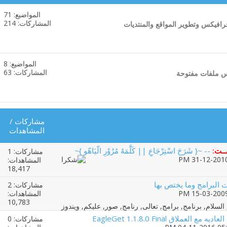
المواضيع: 71
مشاهدة
المشاركات: 214
افيكس وتطوير المواقع والمنتديات
تغذيات
هذا
المنتدى
المواضيع: 8
مشاهدة
المشاركات: 63
تغذيات
هذا
المنتدى
مشاركات
/
المشاهدات
ــت:
-- ~{ شَرَحَ اسْتِرْجَاعِ || كَلَّمَهُ مُرُوْرِ الّيَاهّو }~
مشاركات: 1
المشاهدات:
18,417
 البرامج وما يختص بها
مشاركات: 2
المشاهدات:
10,783
اق EagleGet 1.1.8.0 Final
مشاركات: 0