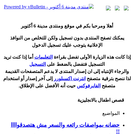
أ
هلا ومرحبا بكم في موقع ومنتدى مدينة
6 أكتوبر
يمكنك تصفح المنتدى بدون تسجيل ولكن للتخلص من النوافذ
الإعلانية يتوجب عليك تسجيل الدخول
إ
ذا كانت هذه الزيارة الأولى تفضل بقراءة
التعليمات
أ
ما إذا كنت تريد
التسجيل فتفضل بالضغط على
التسجيل
والرجاء الإنتباه إلى ان إصدار المنتدى لا
يدعم
المتصفحات القديمة
لذا ننصح بترقية متصفح
انترنت اكسبلورر
إلى آخر إصدار
أ
و استخدام
متصفح
الفايرفوكس
حيت
أ
نه الأفضل على الإطلاق.
قصص اطفال بالانجليزية
المواضيع
حضانه بمواصفات رائعه والسعر مش هتصدقواااا
!!