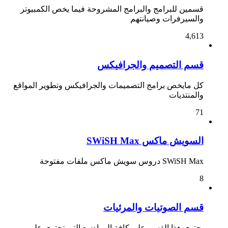
قسمين للبرامج والبرامج المشروحة فيما يخص الكمبيوتر
والسيرفرات وصيانتهم
4,613
قسم التصميم والجرافيكس
كل مايخص برامج التصميمات والجرافيكس وتطوير المواقع
والمنتديات
71
السويش ماكس SWiSH Max
SWiSH Max دروس سويش ماكس ملفات مفتوحة
8
قسم الصوتيات والمرئيات
يحتوي هذا القسم على كافة المواضيع التي تحتوي على