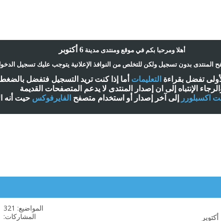
6 أكتوبر
أ
هلا ومرحبا بكم في موقع ومنتدى مدينة
 المنتدى بدون تسجيل ولكن للتخلص من النوافذ الإعلانية يتوجب عليك تسجيل الدخو
لأولى تفضل بقراءة
التعليمات
أ
ما إذا كنت تريد التسجيل فتفضل بالضغ
الرجاء الإنتباه إلى ان إصدار المنتدى لا
يدعم
المتصفحات القديمة
نت اكسبلورر
إلى آخر إصدار
أ
و استخدام متصفح
الفايرفوكس
حيت
أ
نه ا
المواضيع: 321
مشاهدة
المشاركات:
تغذيات