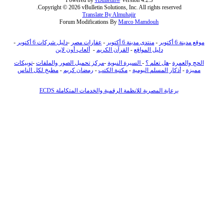
Powered by
vBulletin®
Version 4.2.3
Copyright © 2026 vBulletin Solutions, Inc. All rights reserved.
Translate By Almuhajir
Forum Modifications By
Marco Mamdouh
موقع مدينة 6 أكتوبر
-
منتدى مدينة 6 أكتوبر
-
عقارات مصر
-
دليل شركات 6 أكتوبر
-
دليل المواقع
-
القرآن الكريم
-
ألعاب أون لاين
الحج والعمرة
-
هل تعلم ؟
-
السيرة النبوية
-
مركز تحميل الصور والملفات
-
توبيكات
مميزة
-
أذكار المسلم اليومية
-
مكتبة الكتب
-
رمضان كريم
-
مطبخ لكل الناس
برعاية المصرية للانظمة الرقمية والخدمات المتكاملة ECDS